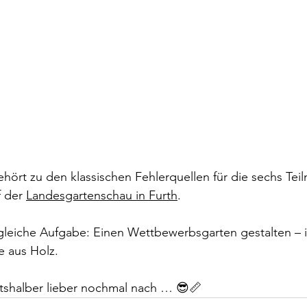
hört zu den klassischen Fehlerquellen für die sechs Te
f der 
Landesgartenschau in Furth
.
leiche Aufgabe: Einen Wettbewerbsgarten gestalten – in
e aus Holz.
itshalber lieber nochmal nach … 😎📏